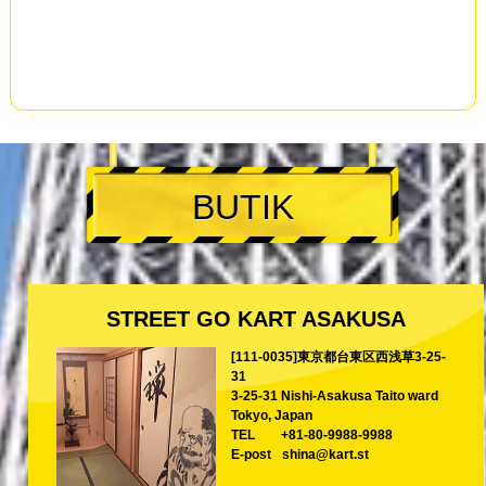
BUTIK
STREET GO KART ASAKUSA
[111-0035]東京都台東区西浅草3-25-
31
3-25-31 Nishi-Asakusa Taito ward
Tokyo, Japan
TEL
+81-80-9988-9988
E-post
shina@kart.st