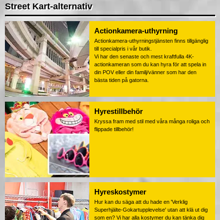
Street Kart-alternativ
Actionkamera-uthyrning
Actionkamera-uthyrningstjänsten finns tillgänglig
till specialpris i vår butik.
Vi har den senaste och mest kraftfulla 4K-
actionkameran som du kan hyra för att spela in
din POV eller din familj/vänner som har den
bästa tiden på gatorna.
Hyrestillbehör
Kryssa fram med stil med våra många roliga och
flippade tillbehör!
Hyreskostymer
Hur kan du säga att du hade en 'Verklig
Superhjälte-Gokartupplevelse' utan att klä ut dig
som en? Vi har alla kostymer du kan tänka dig