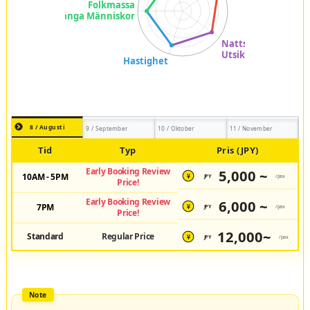
8 / Augusti
9 / September
10 / Oktober
11 / November
Tid
Typ
Pris (JPY)
Early Booking Review
5,000 ~
10AM - 5PM
JPY
/pax
¥
Price!
Early Booking Review
6,000 ~
7PM
JPY
/pax
¥
Price!
12,000~
Standard
Regular Price
JPY
/pax
¥