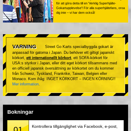
för att göra detta till en 'Verklig Superhjälte-
Gokartupplevelse'! För alla superhjältefans, oroa
dig inte – vi har dem också!
VARNING
Street Go Karts specialbyggda gokart är
anpassad för gatorna i Japan. Du behöver ett giltigt japanskt
körkort,
ett internationellt körkort
, ett SOFA-körkort för
USA:s styrkor i Japan, eller ditt eget körkort tillsammans med
en officiell japansk översättning av körkortet om du kommer
från Schweiz, Tyskland, Frankrike, Taiwan, Belgien eller
Monaco. Kom ihåg: INGET KÖRKORT – INGEN KÖRNING!!
Mer information
.
Bokningar
Kontrollera tillgänglighet via Facebook, e-post,
01