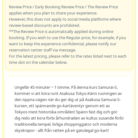
Review Price / Early Booking Review Price / The Review Price
applies when you plan to share your experience.
However, this does not apply to social media platforms where
review-based discounts are prohibited.
**The Review Price is automatically applied during online
booking. If you wish to use the Regular price, for example, if you
want to keep the experience confidential, please notify our
reservation center staff via message.
For the latest pricing, please refer to the rates listed next to each
time slot on the calendar below.
Ungefär 45 minuter ~ 1 timme. På denna kurs Samurai-S,
kommer vi att köra runt Asakusa Tokyo.Känn rusningen av
den öppna vägen när du ger dig ut på Asakusa Samurai-S-
kursen, ett spännande go-kartäventyr genom ett av
Tokyos mest historiska områden! Spänn fast dig och gör
dig redo att köra förbi århundraden av kultur, susande förbi
traditionella tempel, livliga shoppinggator och moderna
skyskrapor - allt från ratten på en gatulegal go-kart!