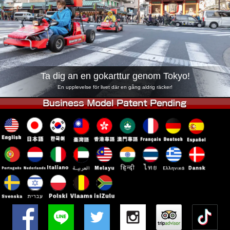
Företag
Boka
Byt butik
Tokyo Shinagawa
Tokyo Akihabara#1
Tokyo Akihabara#2
Tokyo Shibuya
Tokyo Shibuya Annex
Tokyo Bay
Ta dig an en gokarttur genom Tokyo!
Tokyo Asakusa
Osaka
En upplevelse för livet där en gång aldrig räcker!
Okinawa