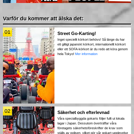
Varför du kommer att älska det:
01
Street Go-Karting!
Inget speciellt körkort behövs! Så länge du har
ett giltigt japanskt körkort, internationellt körkort
eller ett SOFA-körkort är du redo att köra genom
hela Tokyo!
Mer information
02
Säkerhet och efterlevnad
Våra specialbyggda gokarts följer fullt ut lokala
lagar i Japan. Dessutom överträffar våra
företagets säkerhetsföreskrifter de krav som
ställs av polisen, vilket gör vår gokart-upplevelse