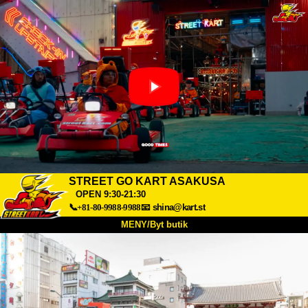
STREET GO KART ASAKUSA
OPEN 9:30-21:30
📞+81-80-9988-9988
📧
shina@kart.st
MENY/Byt butik
HEM
Om oss
Specifikationer
Pris
Hitta hit
Röster
FAQ