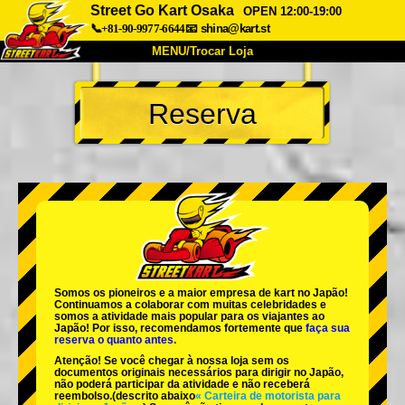
Street Go Kart Osaka
OPEN 12:00-19:00
📞+81-90-9977-6644
📧
shina@kart.st
MENU/Trocar Loja
INÍCIO
Reserva
Sobre
Especificações
Preços
Acesso
Opiniões
FAQ
Empresa
Reserva
Trocar Loja
Tokyo Shinagawa
Tokyo Akihabara#1
Tokyo Akihabara#2
Tokyo Shibuya
Somos os
pioneiros
e a
maior empresa de kart
no Japão!
Tokyo Shibuya Annex
Tokyo Bay
Continuamos a colaborar com
muitas celebridades
e
somos a
atividade mais popular
para os viajantes ao
Japão! Por isso, recomendamos fortemente que
faça sua
Tokyo Asakusa
Osaka
reserva o quanto antes.
Atenção! Se você chegar à nossa loja sem os
Okinawa
documentos originais necessários para dirigir no Japão,
não poderá participar da atividade e não receberá
reembolso.
(descrito abaixo
« Carteira de motorista para