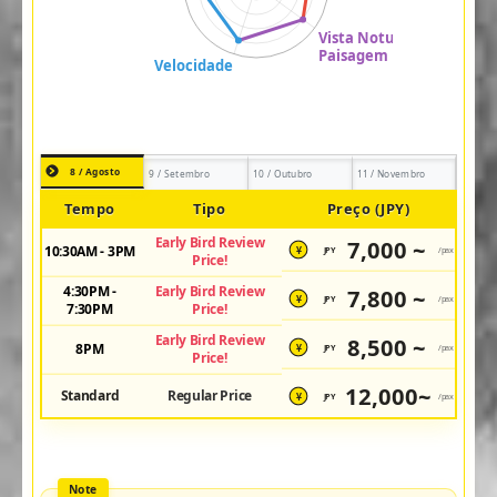
8 / Agosto
9 / Setembro
10 / Outubro
11 / Novembro
Tempo
Tipo
Preço (JPY)
Early Bird Review
7,000 ~
10:30AM - 3PM
JPY
/pax
¥
Price!
4:30PM -
Early Bird Review
7,800 ~
JPY
/pax
¥
7:30PM
Price!
Early Bird Review
8,500 ~
8PM
JPY
/pax
¥
Price!
12,000~
Standard
Regular Price
JPY
/pax
¥