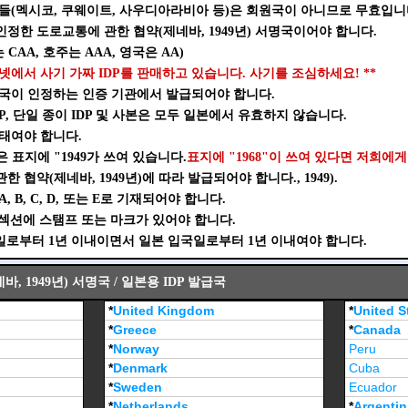
들(멕시코, 쿠웨이트, 사우디아라비아 등)은 회원국이 아니므로 무효입니
인정한 도로교통에 관한 협약(제네바, 1949년) 서명국이어야 합니다.
 CAA, 호주는 AAA, 영국은 AA)
넷에서 사기 가짜 IDP를 판매하고 있습니다. 사기를 조심하세요! **
 당국이 인정하는 인증 기관에서 발급되어야 합니다.
IDP, 단일 종이 IDP 및 사본은 모두 일본에서 유효하지 않습니다.
형태여야 합니다.
은 표지에 "1949가 쓰여 있습니다.
표지에 "1968"이 쓰여 있다면 저희에게
한 협약(제네바, 1949년)에 따라 발급되어야 합니다., 1949).
, B, C, D, 또는 E로 기재되어야 합니다.
B 섹션에 스탬프 또는 마크가 있어야 합니다.
급일로부터 1년 이내이면서 일본 입국일로부터 1년 이내여야 합니다.
 1949년) 서명국 / 일본용 IDP 발급국
*
United Kingdom
*
United S
*
Greece
*
Canada
*
Norway
Peru
*
Denmark
Cuba
*
Sweden
Ecuador
*
Netherlands
*
Argentin