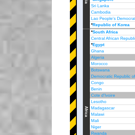
Sri Lanka
Cambodia
Lao People's Democrat
*
Republic of Korea
Brunei Darussalam
*
South Africa
Central African Republi
*
Egypt
Ghana
Algeria
Morocco
Botswana
Democratic Republic o
Congo
Benin
Cote d'Ivoire
Lesotho
Madagascar
Africa
Malawi
Mali
Niger
Rwanda