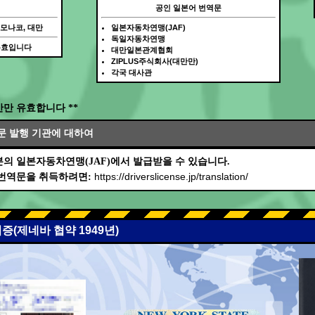
공인 일본어 번역문
 모나코, 대만
일본자동차연맹(JAF)
독일자동차연맹
무효입니다
대만일본관계협회
ZIPLUS주식회사(대만만)
각국 대사관
간만 유효합니다 **
문 발행 기관에 대하여
의 일본자동차연맹(JAF)에서 발급받을 수 있습니다.
https://driverslicense.jp/translation/
 번역문을 취득하려면:
증(제네바 협약 1949년)