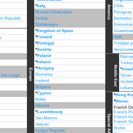
*
Italy
Chile
America
Russian Federation
Paraguay
ic Republic
Serbia
Barbados
Montenegro
Dominican
*
Kingdom of Spain
Guatemal
*
Finland
Haiti
c
*
Portugal
Trinidad 
*
Austria
Venezuel
*
Poland
Jamaica
Bahrai
*
Ireland
Turke
Middle East
*
Hungary
*
Israel
Europe
Romania
f the congo
Syrian
Iceland
Jorda
Bulgaria
Leban
*
Cyprus
*
Unite
*
Hong K
Malta
*
Macau
Albania
French Ov
*
Luxembourg
French Po
French G
San Marino
French Sou
Vatican
Aruba
Kyrgyz Republic