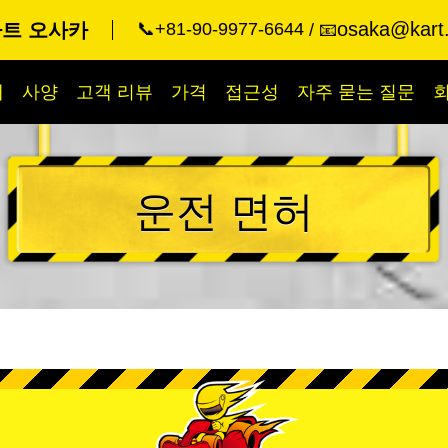
osaka@kart.
카트 오사카
📞+81-90-9977-6644
📧
개
사양
고객 리뷰
가격
접근성
자주 묻는 질문
운전 면허