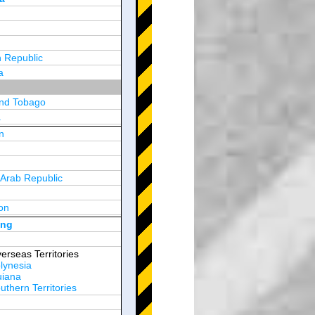
 Republic
a
and Tobago
a
n
y
 Arab Republic
n
on
d Arab Emirates
ong
erseas Territories
lynesia
uiana
thern Territories