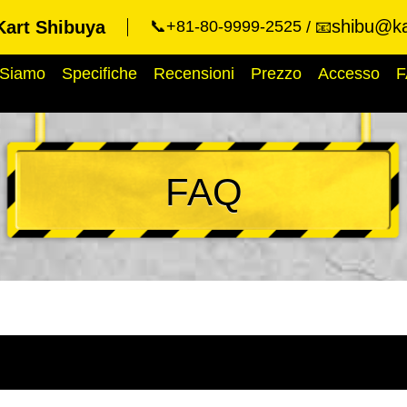
shibu@ka
Kart Shibuya
📞+81-80-9999-2525
📧
 Siamo
Specifiche
Recensioni
Prezzo
Accesso
F
FAQ