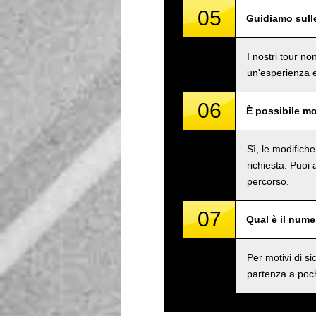
05
Guidiamo sull
I nostri tour n
un'esperienza e
06
È possibile mo
Sì, le modifich
richiesta. Puoi
percorso.
07
Qual è il num
Per motivi di 
partenza a poch