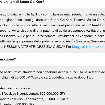
e un kart di Street Go Kart?
ono automatici e molto facili da controllare se guidi regolarmente un'aut
trade giapponesi, puoi guidare uno Street Go Kart. Tuttavia, Street Go 
ciclomotori o motociclette. Attenzione: i kart personalizzati di Street G
appone. Avrai bisogno di una patente di guida giapponese valida, o di
una Licenza SOFA per le Forze Armate Statunitensi in Giappone, o della
ufficiale in giapponese della patente se provieni da Svizzera, Germania
rda! NESSUNA PATENTE, NESSUNA GUIDA!! Per
Maggiori informazioni
curazione?
ano assicurativo standard con copertura di base è incluso nella tariffa del
anchigia di 50.000 JPY/veicolo sarà addebitata subito dopo il tour.
rativo standard copre:
li (escluso il conducente): 800.000.000 JPY
prietà (escluso il conducente): 2.000.000 JPY
ucente: 5.000.000 JPY