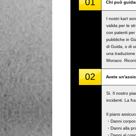
01
Chi può guidar
I nostri kart s
valida per le s
con patenti per 
pubbliche in Gi
di Guida, o di 
una traduzione 
Monaco. Rico
02
Avete un'assi
Sì. Il nostro pi
incidenti. La fr
Il piano assicu
・Danni corpora
・Danni alla pro
・Danni al cond