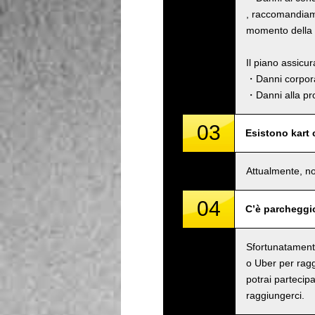
, raccomandiamo
momento della p
Il piano assicu
・Danni corpora
・Danni alla pro
03
Esistono kart
Attualmente, no
04
C’è parcheggi
Sfortunatamente
o Uber per raggi
potrai partecipa
raggiungerci.