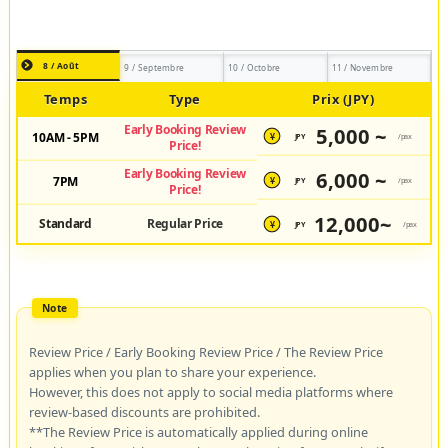
8 / Août
9 / Septembre
10 / Octobre
11 / Novembre
Temps
Type
Prix (JPY)
Early Booking Review
5,000 ~
10AM - 5PM
JPY
/pax
¥
Price!
Early Booking Review
6,000 ~
7PM
JPY
/pax
¥
Price!
12,000~
Standard
Regular Price
JPY
/pax
¥
Review Price / Early Booking Review Price / The Review Price
applies when you plan to share your experience.
However, this does not apply to social media platforms where
review-based discounts are prohibited.
**The Review Price is automatically applied during online