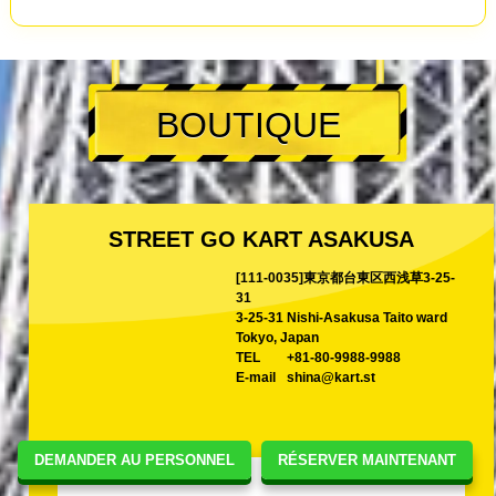
BOUTIQUE
STREET GO KART ASAKUSA
[111-0035]東京都台東区西浅草3-25-
31
3-25-31 Nishi-Asakusa Taito ward
Tokyo, Japan
TEL
+81-80-9988-9988
E-mail
shina@kart.st
DEMANDER AU PERSONNEL
RÉSERVER MAINTENANT