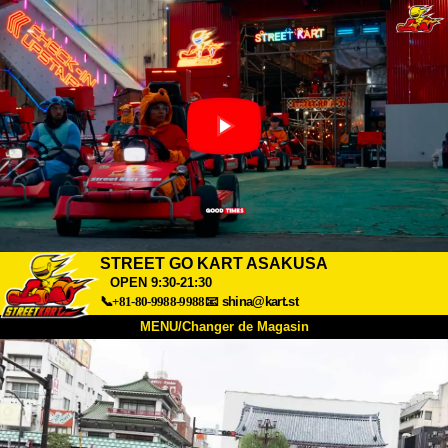
STREET GO KART ASAKUSA
OPEN 9:30-21:30
📞+81-80-9988-9988
📧
shina@kart.st
MENU/Changer de Magasin
ACCUEIL
À Propos
Caractéristiques
Tarifs
Accès
Avis
FAQ