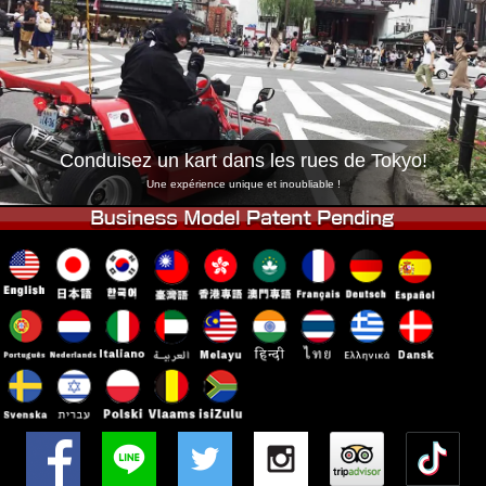
Entreprise
Réservation
Changer de Magasin
Tokyo Shinagawa
Tokyo Akihabara#1
Tokyo Akihabara#2
Tokyo Shibuya
Tokyo Shibuya Annexe
Baie de Tokyo
Conduisez un kart dans les rues de Tokyo!
Tokyo Asakusa
Osaka
Une expérience unique et inoubliable !
Okinawa