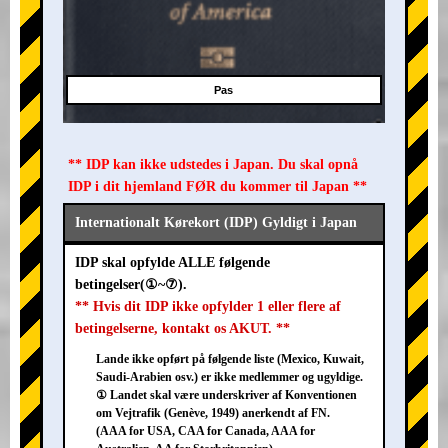
Pas
** IDP kan ikke udstedes i Japan. Du skal opnå
IDP i dit hjemland FØR du kommer til Japan **
Internationalt Kørekort (IDP) Gyldigt i Japan
IDP skal opfylde ALLE følgende
betingelser(①~⑦).
** Hvis dit IDP ikke opfylder 1 eller flere af
betingelserne, kontakt os AKUT. **
Lande ikke opført på følgende liste (Mexico, Kuwait,
Saudi-Arabien osv.) er ikke medlemmer og ugyldige.
① Landet skal være underskriver af Konventionen
om Vejtrafik (Genève, 1949) anerkendt af FN.
(AAA for USA, CAA for Canada, AAA for