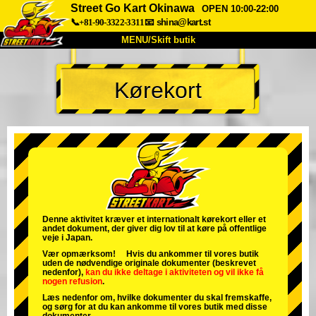
Street Go Kart Okinawa
OPEN 10:00-22:00
📞+81-90-3322-3311
📧
shina@kart.st
MENU/Skift butik
TOP
Kørekort
Om
Specifikationer
Pris
Adgang
Stemme
FAQ
Virksomhed
Booking
Skift butik
Tokyo Shinagawa
Tokyo Akihabara#1
Tokyo Akihabara#2
Tokyo Shibuya
Denne aktivitet kræver et internationalt kørekort eller et
andet dokument, der giver dig lov til at køre på offentlige
Tokyo Shibuya Annex
Tokyo Bay
veje i Japan.
Vær opmærksom! Hvis du ankommer til vores butik
Tokyo Asakusa
Osaka
uden de nødvendige originale dokumenter (beskrevet
nedenfor),
kan du ikke deltage i aktiviteten
og
vil ikke få
nogen refusion
.
Okinawa
Læs nedenfor om, hvilke dokumenter du skal fremskaffe,
og sørg for at du kan ankomme til vores butik med disse