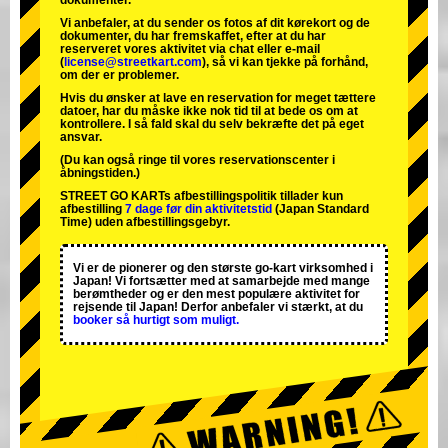
dokumenter.
Vi anbefaler, at du sender os fotos af dit kørekort og de
dokumenter, du har fremskaffet, efter at du har
reserveret vores aktivitet via chat eller e-mail
(
license@streetkart.com
), så vi kan tjekke på forhånd,
om der er problemer.
Hvis du ønsker at lave en reservation for meget tættere
datoer, har du måske ikke nok tid til at bede os om at
kontrollere. I så fald skal du selv bekræfte det på eget
ansvar.
(Du kan også ringe til vores reservationscenter i
åbningstiden.)
STREET GO KARTs afbestillingspolitik tillader kun
afbestilling
7 dage før din aktivitetstid
(Japan Standard
Time) uden afbestillingsgebyr.
Vi er de
pionerer
og
den største go-kart virksomhed
i
Japan! Vi fortsætter med at samarbejde med
mange
berømtheder
og er den
mest populære aktivitet
for
rejsende til Japan! Derfor anbefaler vi stærkt, at du
booker så hurtigt som muligt.