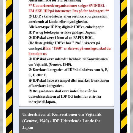
Australien, AA for Storbritannien)
** Uautoriserede organisationer sælger SVINDEL
FALSKE IDP på internettet. Pas på for bedrageri! **
② I.D.P. skal udstedes af en certificeret organisation
anerkendt af landet eller myndigheden.
Alle kort-type IDP'er, digitale IDP'er, enkelt papir
IDP'er og fotokopier er ikke gyldige i Japan.
③ IDP skal være i form af en PAPIR BOG.
(De fleste gyldige IDP'er har "1949" skrevet på
omslaget.)
Hvis "1968" er skrevet på omslaget, skal du
kontakte os.
④ IDP skal være udstedt i henhold til Konventionen
om Vejtrafik (Genève, 1949).
⑤ Kørekort kategorien af IDP skal skrives som A, B,
C, D eller E.
⑥ IDP skal have et stempel eller mærke i B sektionen
af kørekort kategorien.
⑦ Brugssdatoen skal være inden for et år fra
udstedelsesdatoen af IDP OG inden for et år fra
indrejse til Japan.
Underskriver af Konventionen om Vejtrafik
(Genève, 1949) / IDP Udstedende Lande for
Japan