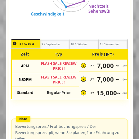
8 / August
9 / September
10 / Oktober
11 / November
Zeit
Typ
Preis (JPY)
FLASH SALE REVIEW
7,000 ~
4PM
JPY
/pax
¥
PRICE!
FLASH SALE REVIEW
7,000 ~
5:30PM
JPY
/pax
¥
PRICE!
15,000~
Standard
Regular Price
JPY
/pax
¥
Bewertungspreis / Frühbuchungspreis / Der
Bewertungspreis gilt, wenn Sie planen, Ihre Erfahrung zu
teilen.