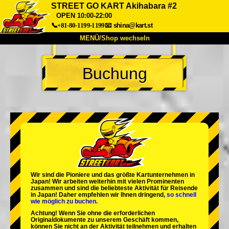
STREET GO KART Akihabara #2
OPEN 10:00-22:00
📞+81-80-1199-1199
📧
shina@kart.st
MENÜ/Shop wechseln
START
Buchung
Über uns
Spezifikationen
Preise
Anfahrt
Bewertungen
FAQ
Unternehmen
Buchung
Shop wechseln
Tokio Shinagawa
Tokio Akihabara#1
Tokio Akihabara#2
Tokio Shibuya
Tokio Shibuya Annex
Tokio Bucht
Wir sind die
Pioniere
und das
größte Kartunternehmen
in
Japan! Wir arbeiten weiterhin mit
vielen Prominenten
Tokio Asakusa
Osaka
zusammen und sind die
beliebteste Aktivität
für Reisende
in Japan! Daher empfehlen wir Ihnen dringend,
so schnell
wie möglich zu buchen.
Okinawa
Achtung! Wenn Sie ohne die erforderlichen
Originaldokumente zu unserem Geschäft kommen,
können Sie nicht an der Aktivität teilnehmen und erhalten