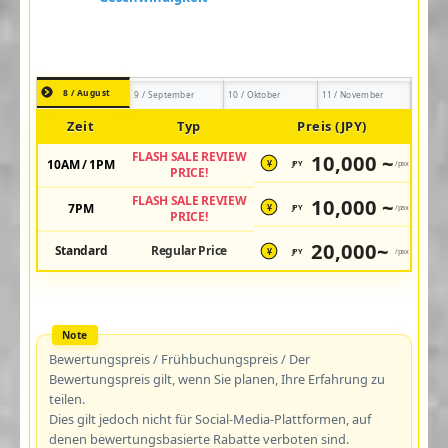
8 / August
9 / September
10 / Oktober
11 / November
Zeit
Typ
Preis (JPY)
FLASH SALE REVIEW
10,000 ~
10AM / 1PM
JPY
/pax
¥
PRICE!
FLASH SALE REVIEW
10,000 ~
7PM
JPY
/pax
¥
PRICE!
20,000~
Standard
Regular Price
JPY
/pax
¥
Bewertungspreis / Frühbuchungspreis / Der
Bewertungspreis gilt, wenn Sie planen, Ihre Erfahrung zu
teilen.
Dies gilt jedoch nicht für Social-Media-Plattformen, auf
denen bewertungsbasierte Rabatte verboten sind.